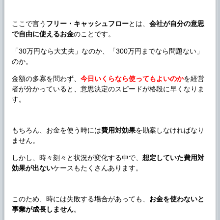
ここで言う
フリー・キャッシュフロー
とは、
会社が自分の意思
で自由に使えるお金
のことです。
「30万円なら大丈夫」なのか、「300万円までなら問題ない」
のか。
金額の多寡を問わず、
今日いくらなら使ってもよいのか
を経営
者が分かっていると、意思決定のスピードが格段に早くなりま
す。
もちろん、お金を使う時には
費用対効果
を勘案しなければなり
ません。
しかし、時々刻々と状況が変化する中で、
想定していた費用対
効果が出ない
ケースもたくさんあります。
このため、時には失敗する場合があっても、
お金を使わないと
事業が成長しません
。