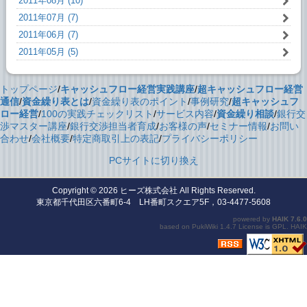
2011年08月 (10)
2011年07月 (7)
2011年06月 (7)
2011年05月 (5)
トップページ
/
キャッシュフロー経営実践講座
/
超キャッシュフロー経営
通信
/
資金繰り表とは
/
資金繰り表のポイント
/
事例研究
/
超キャッシュフ
ロー経営
/
100の実践チェックリスト
/
サービス内容
/
資金繰り相談
/
銀行交
渉マスター講座
/
銀行交渉担当者育成
/
お客様の声
/
セミナー情報
/
お問い
合わせ
/
会社概要
/
特定商取引上の表記
/
プライバシーポリシー
PCサイトに切り換え
Copyright © 2026
ヒーズ株式会社
All Rights Reserved.
東京都千代田区六番町6-4 LH番町スクエア5F，03-4477-5608
powered by
HAIK
7.6.0
based on
PukiWiki
1.4.7 License is
GPL
.
HAIK