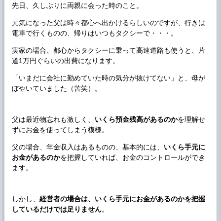
先日、久しぶりに両親に会った時のこと。
元気になった父は時々都心へ出かけるらしいのですが、行きは
電車で行くものの、帰りはいつもタクシーで・・・。
実家の場合、都心からタクシーに乗って高速道路も使うと、片
道1万円ぐらいの出費になります。
「いまだに会社に勤めていた時の気分が抜けてない」と、母が
ぼやいていました（苦笑）。
父は最近物忘れも激しく、
いくら預金残高があるのか
を理解せ
ずにお金を使ってしまう模様。
父の場合、年金収入はあるものの、基本的には、
いくら手元に
お金があるのか
を把握していれば、お金のコントロールができ
ます。
しかし、
経営者の場合は、いくら手元にお金があるのかを把握
しているだけでは足りません
。