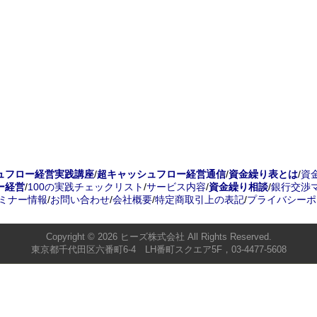
ュフロー経営実践講座
/
超キャッシュフロー経営通信
/
資金繰り表とは
/
資
ー経営
/
100の実践チェックリスト
/
サービス内容
/
資金繰り相談
/
銀行交渉
ミナー情報
/
お問い合わせ
/
会社概要
/
特定商取引上の表記
/
プライバシーポ
Copyright © 2026
ヒーズ株式会社
All Rights Reserved.
東京都千代田区六番町6-4 LH番町スクエア5F，03-4477-5608