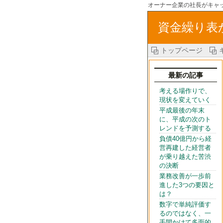
オーナー企業の社長がキャ
資金繰り表
トップページ
最新の記事
考える場作りで、
現状を変えていく
平成最後の年末
に、平成の次のト
レンドを予測する
負債40億円から経
営再建した経営者
が乗り越えた苦渋
の決断
業務改善が一歩前
進した3つの要因と
は？
数字で単純評価す
るのではなく、一
手間かけて多面的