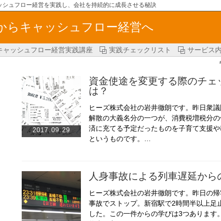
ッシュフロー経営を実践し、会社を持続的に成長させる秘訣
からキャッシュフロー経営へ
キャッシュフロー経営実践講座
実践チェックリスト
サービス
資金使途を変更する際のチェ
は？
ヒーズ株式会社の岩井徹朗です。昨日衆議
解散の大義名分の一つが、消費税増税分の
済に充てる予定だったものを子育て支援や
2017.09.29
というものです。…
人身事故による列車遅延から
ヒーズ株式会社の岩井徹朗です。昨日の帰
事故でストップ。新宿駅で2時間半以上足
した。この一件からの学びは3つあります。