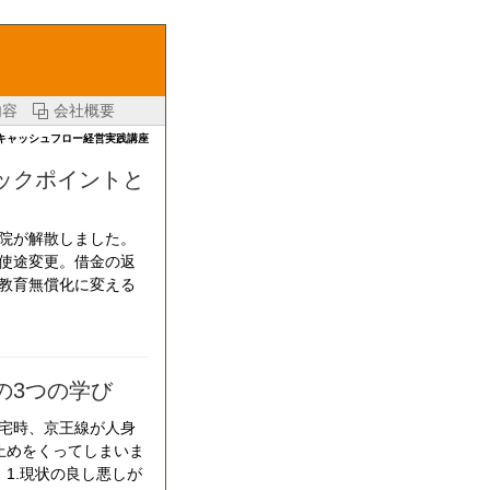
内容
会社概要
キャッシュフロー経営実践講座
ックポイントと
院が解散しました。
使途変更。借金の返
教育無償化に変える
の3つの学び
宅時、京王線が人身
止めをくってしまいま
1.現状の良し悪しが