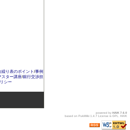
金繰り表のポイント
/
事例
マスター講座
/
銀行交渉担
リシー
powered by
HAIK
7.6.0
based on
PukiWiki
1.4.7 License is
GPL
.
HAIK