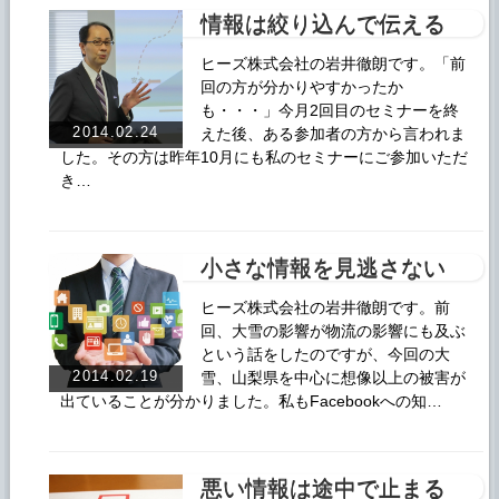
情報は絞り込んで伝える
ヒーズ株式会社の岩井徹朗です。「前
回の方が分かりやすかったか
も・・・」今月2回目のセミナーを終
2014.02.24
えた後、ある参加者の方から言われま
した。その方は昨年10月にも私のセミナーにご参加いただ
き…
小さな情報を見逃さない
ヒーズ株式会社の岩井徹朗です。前
回、大雪の影響が物流の影響にも及ぶ
という話をしたのですが、今回の大
2014.02.19
雪、山梨県を中心に想像以上の被害が
出ていることが分かりました。私もFacebookへの知…
悪い情報は途中で止まる