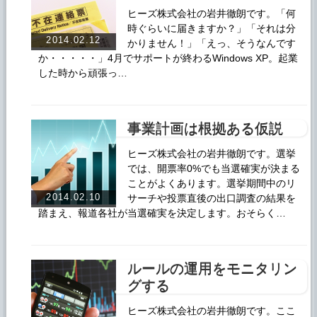
ヒーズ株式会社の岩井徹朗です。「何
時ぐらいに届きますか？」「それは分
2014.02.12
かりません！」「えっ、そうなんです
か・・・・・」4月でサポートが終わるWindows XP。起業
した時から頑張っ…
事業計画は根拠ある仮説
ヒーズ株式会社の岩井徹朗です。選挙
では、開票率0%でも当選確実が決まる
ことがよくあります。選挙期間中のリ
2014.02.10
サーチや投票直後の出口調査の結果を
踏まえ、報道各社が当選確実を決定します。おそらく…
ルールの運用をモニタリン
グする
ヒーズ株式会社の岩井徹朗です。ここ