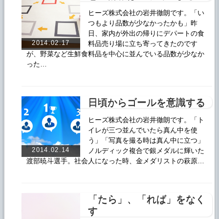
ヒーズ株式会社の岩井徹朗です。「い
つもより品数が少なかったかも」昨
日、家内が外出の帰りにデパートの食
2014.02.17
料品売り場に立ち寄ってきたのです
が、野菜など生鮮食料品を中心に並んでいる品数が少なか
った…
日頃からゴールを意識する
ヒーズ株式会社の岩井徹朗です。「ト
イレが三つ並んでいたら真ん中を使
う」「写真を撮る時は真ん中に立つ」
2014.02.14
ノルディック複合で銀メダルに輝いた
渡部暁斗選手。社会人になった時、金メダリストの萩原…
「たら」、「れば」をなく
す