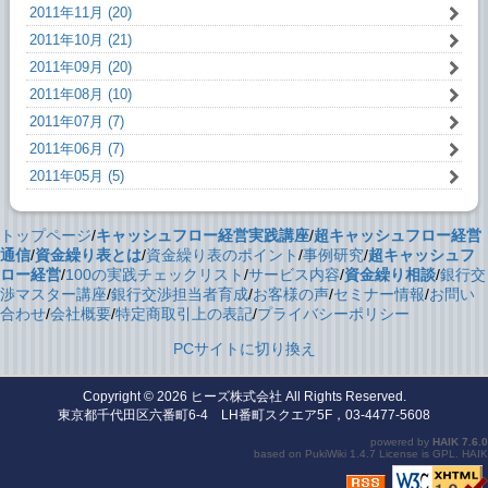
2011年11月 (20)
2011年10月 (21)
2011年09月 (20)
2011年08月 (10)
2011年07月 (7)
2011年06月 (7)
2011年05月 (5)
トップページ
/
キャッシュフロー経営実践講座
/
超キャッシュフロー経営
通信
/
資金繰り表とは
/
資金繰り表のポイント
/
事例研究
/
超キャッシュフ
ロー経営
/
100の実践チェックリスト
/
サービス内容
/
資金繰り相談
/
銀行交
渉マスター講座
/
銀行交渉担当者育成
/
お客様の声
/
セミナー情報
/
お問い
合わせ
/
会社概要
/
特定商取引上の表記
/
プライバシーポリシー
PCサイトに切り換え
Copyright © 2026
ヒーズ株式会社
All Rights Reserved.
東京都千代田区六番町6-4 LH番町スクエア5F，03-4477-5608
powered by
HAIK
7.6.0
based on
PukiWiki
1.4.7 License is
GPL
.
HAIK