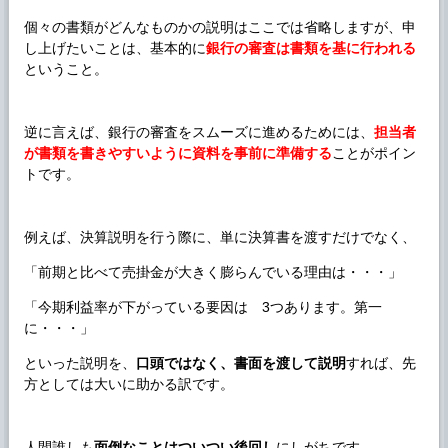
個々の書類がどんなものかの説明はここでは省略しますが、申
し上げたいことは、基本的に
銀行の審査は書類を基に行われる
ということ。
逆に言えば、銀行の審査をスムーズに進めるためには、
担当者
が書類を書きやすいように資料を事前に準備する
ことがポイン
トです。
例えば、決算説明を行う際に、単に決算書を渡すだけでなく、
「前期と比べて売掛金が大きく膨らんでいる理由は・・・」
「今期利益率が下がっている要因は 3つあります。第一
に・・・」
といった説明を、
口頭ではなく、書面を渡して説明
すれば、先
方としては大いに助かる訳です。
人間誰しも
面倒なことはついつい後回し
にしがちです。